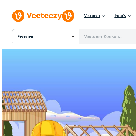
Vectoren
Foto's
Vectoren
Alle Afbeeldingen
Foto's
PNGs
PSDs
SVGs
Sjablonen
Vectoren
Videos
Motion graphics
Redactionele Afbeeldingen
Redactionele Evenementen