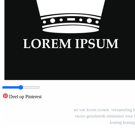
Deel op Pinterest
set van kroon iconen. verzameling 
vector geïsoleerde elementen voor 
koning koningi