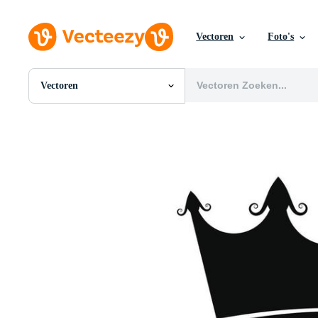
Vectoren
Foto's
Vectoren
Alle Afbeeldingen
Foto's
PNGs
PSDs
SVGs
Sjablonen
Vectoren
Videos
Motion graphics
Redactionele Afbeeldingen
Redactionele Evenementen