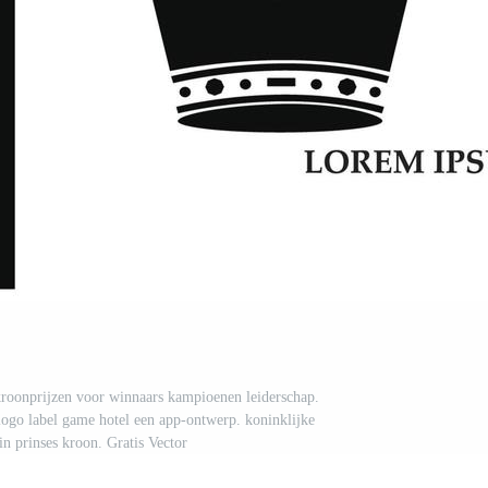
kroonprijzen voor winnaars kampioenen leiderschap.
logo label game hotel een app-ontwerp. koninklijke
n prinses kroon. Gratis Vector