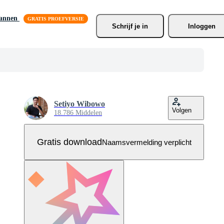
lannen
Schrijf je
 in
Inloggen
Setiyo Wibowo
Volgen
18.786 Middelen
Gratis download
Naamsvermelding verplicht