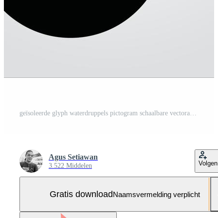
geïsoleerde glyph waterdruppels pictogram schaalbare vectorafbeelding Gratis Vector en Gratis SVG
Agus Setiawan
Volgen
3.522 Middelen
Gratis download
Naamsvermelding verplicht