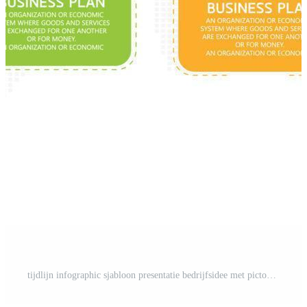
tijdlijn infographic sjabloon presentatie bedrijfsidee met pictogrammen, opties of stappen. infographics voor zakelijke ideeën kunnen worden gebruikt voor gegevensafbeeldingen, stroomdiagrammen, websites, banners. Pro-Vector en Pro-SVG