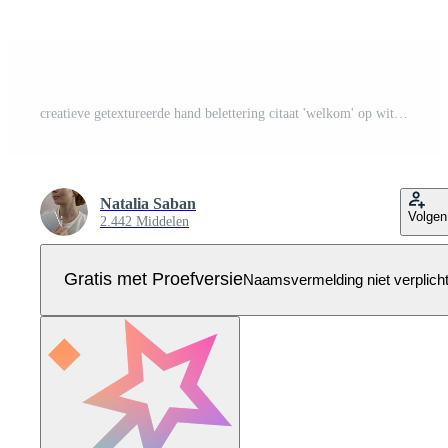
creatieve getextureerde hand belettering citaat 'welkom' op witte achtergrond. hand getekende kaart, poster, banner, sticker, print, logo, pictogram, badge, teken ontwerp. uitnodiging sjabloon. eps 10 Pro Vector
Natalia Saban
Volgen
2.442 Middelen
Gratis met Proefversie
Naamsvermelding niet verplich