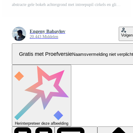
abstracte gele bokeh achtergrond met intreepupil cirkels en glitter. decoratie-element voor kerst- en nieuwjaarsvakanties, wenskaarten, webbanners, posters - vector Pro Vector
Engeny Babaylov
Volgen
20.443 Middelen
Gratis met Proefversie
Naamsvermelding niet verplich
Herinterpreteer deze afbeelding