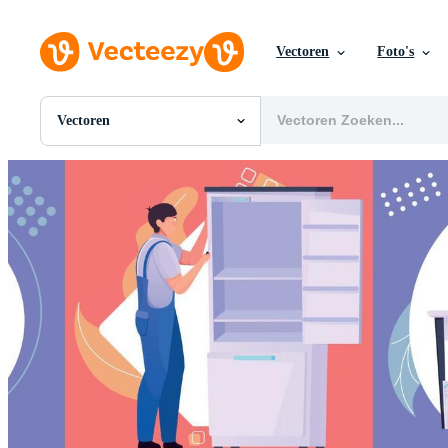
Vectoren
Foto's
Vectoren
Alle Afbeeldingen
Foto's
PNGs
PSDs
SVGs
Sjablonen
Vectoren
Videos
Motion graphics
Redactionele Afbeeldingen
Redactionele Evenementen