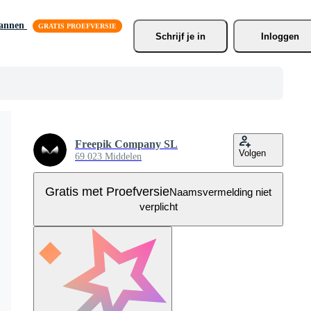
lannen
Schrijf je
 in
Inloggen
Freepik Company SL
Volgen
69.023 Middelen
Gratis met Proefversie
Naamsvermelding niet
verplicht