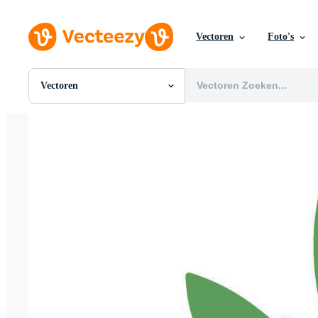
Vectoren
Foto's
Vectoren
Alle Afbeeldingen
Foto's
PNGs
PSDs
SVGs
Sjablonen
Vectoren
Videos
Motion graphics
Redactionele Afbeeldingen
Redactionele Evenementen