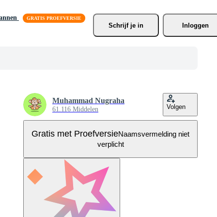
lannen
Schrijf je
 in
Inloggen
Muhammad Nugraha
Volgen
61.116 Middelen
Gratis met Proefversie
Naamsvermelding niet
verplicht