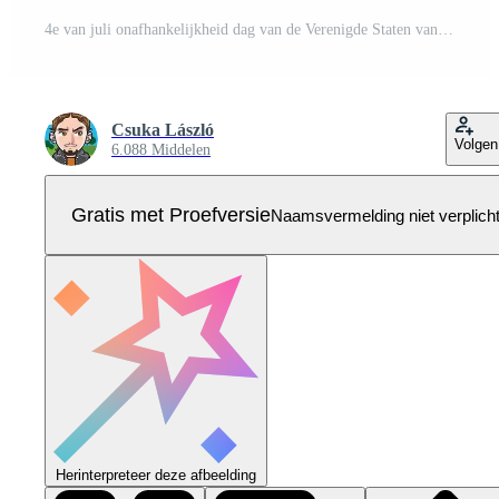
4e van juli onafhankelijkheid dag van de Verenigde Staten van Amerika illustratie met Amerikaans vlag in ster symbool en glimmend vuurwerk Aan nacht lucht achtergrond. vierde van juli nationaal viering ontwerp met typografie Pro Vector
Csuka László
Volgen
6.088 Middelen
Gratis met Proefversie
Naamsvermelding niet verplich
Herinterpreteer deze afbeelding