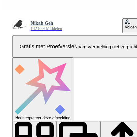
Nikah Geh
Volgen
142.829 Middelen
Gratis met Proefversie
Naamsvermelding niet verplich
Herinterpreteer deze afbeelding