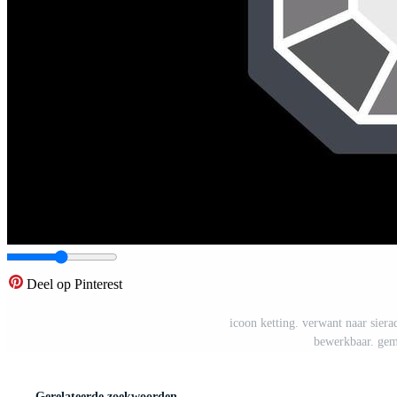
Deel op Pinterest
icoon ketting. verwant naar sier
bewerkbaar. gema
Gerelateerde zoekwoorden