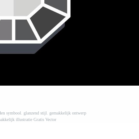
aden symbool. glanzend stijl. gemakkelijk ontwerp
kkelijk illustratie Gratis Vector