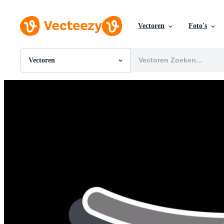
Vectoren
Foto's
Vectoren
Alle Afbeeldingen
Foto's
PNGs
PSDs
SVGs
Sjablonen
Vectoren
Videos
Motion graphics
Redactionele Afbeeldingen
Redactionele Evenementen