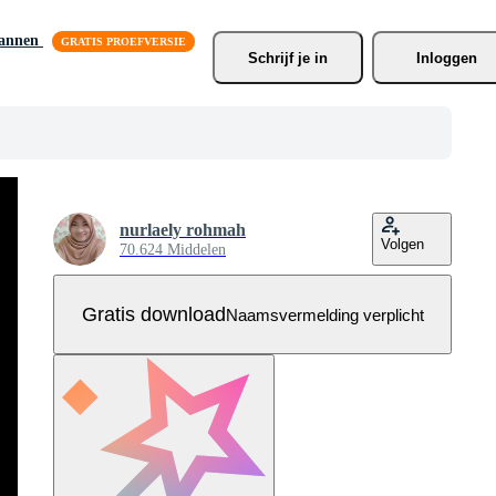
lannen
Schrijf je
 in
Inloggen
nurlaely rohmah
Volgen
70.624 Middelen
Gratis download
Naamsvermelding verplicht