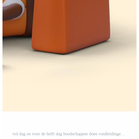
vol dag en voor de helft dag boodschappen doen rondleidingen. winkels bekend enkel en alleen naar lokale bevolking Pro Vector