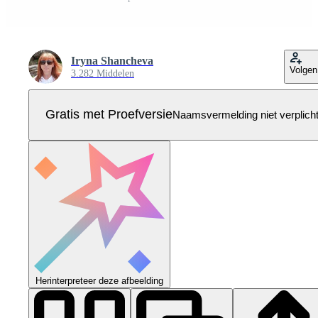
Iryna Shancheva
Volgen
3.282 Middelen
Gratis met Proefversie
Naamsvermelding niet verplich
Herinterpreteer deze afbeelding