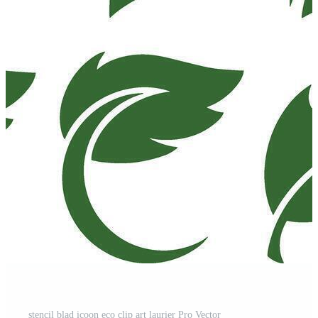
stencil blad icoon eco clip art laurier Pro Vector