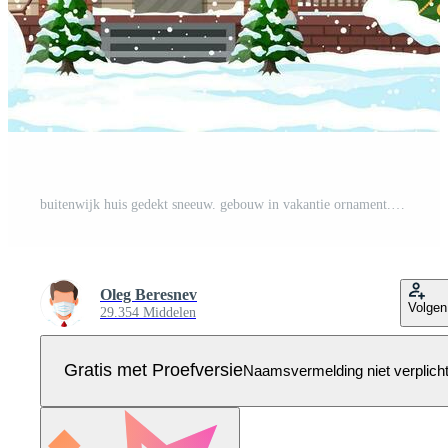
buitenwijk huis gedekt sneeuw. gebouw in vakantie ornament. Kerstmis landschap boom, sneeuwman, de kerstman slee rendieren. nieuw jaar decoratie. vrolijk Kerstmis vakantie Kerstmis viering. vector illustratie Pro Vector
Oleg Beresnev
Volgen
29.354 Middelen
Gratis met Proefversie
Naamsvermelding niet verplich