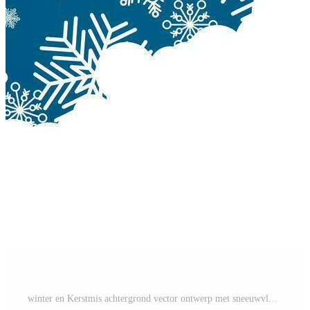
winter en Kerstmis achtergrond vector ontwerp met sneeuwvlokken met copyspace Gratis Vector en Gratis SVG