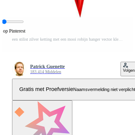
l op Pinterest
een stilist zilver ketting met een mooi robijn hanger vector kleur tekening of illustratie Pro Vector
Patrick Guenette
Volgen
183.414 Middelen
Gratis met Proefversie
Naamsvermelding niet verplich