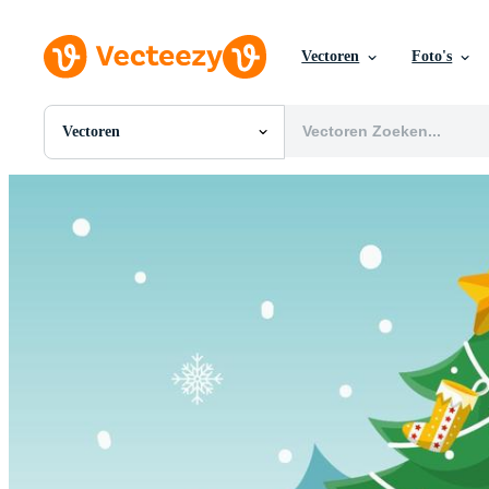
Vectoren
Foto's
Vectoren
Alle Afbeeldingen
Foto's
PNGs
PSDs
SVGs
Sjablonen
Vectoren
Videos
Motion graphics
Redactionele Afbeeldingen
Redactionele Evenementen