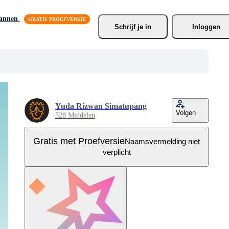
lannen
Schrijf je
 in
Inloggen
Yuda Rizwan Simatupang
Volgen
528 Middelen
Gratis met Proefversie
Naamsvermelding niet
verplicht