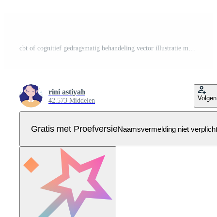
cbt of cognitief gedragsmatig behandeling vector illustratie met persoon beheren hun problemen emoties, depressie of manier van denken in mentaal Gezondheid achtergrond Pro Vector
rini astiyah
Volgen
42.573 Middelen
Gratis met Proefversie
Naamsvermelding niet verplich