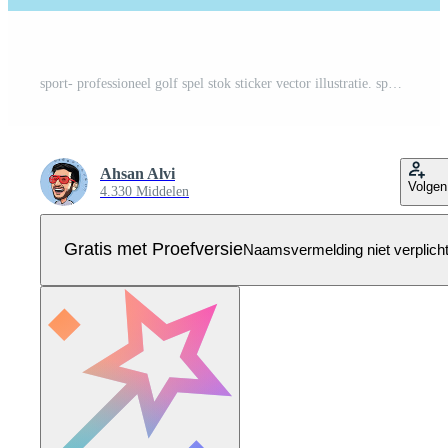
sport- professioneel golf spel stok sticker vector illustratie. sport voorwerpen icoon concept. goud stok sticker voor raken bal vector logo ontwerp. Pro Vector
Ahsan Alvi
Volgen
4.330 Middelen
Gratis met Proefversie
Naamsvermelding niet verplich