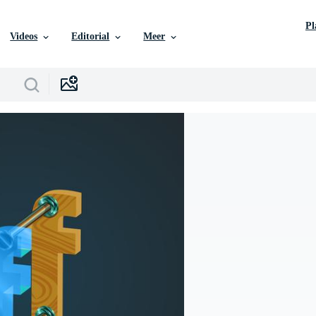
P
Videos
Editorial
Meer