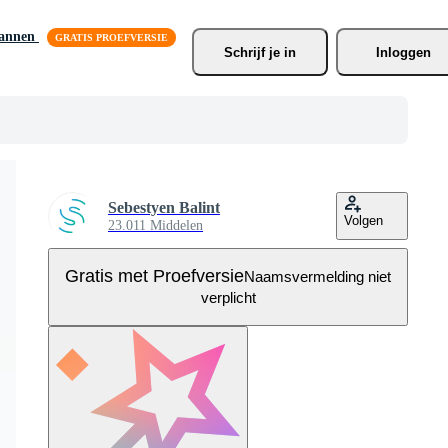
lannen
Schrijf je
 in
Inloggen
Sebestyen Balint
Volgen
23.011 Middelen
Gratis met Proefversie
Naamsvermelding niet
verplicht