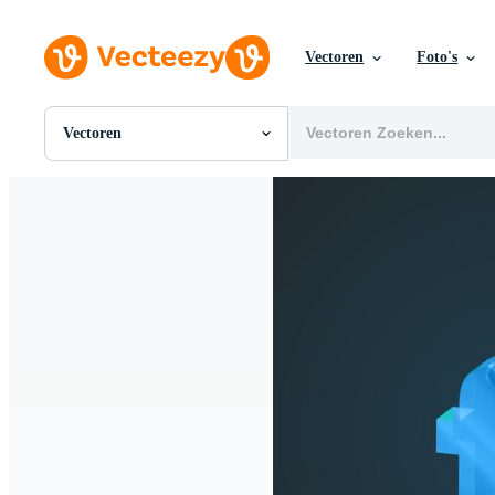
Vectoren
Foto's
Vectoren
Alle Afbeeldingen
Foto's
PNGs
PSDs
SVGs
Sjablonen
Vectoren
Videos
Motion graphics
Redactionele Afbeeldingen
Redactionele Evenementen