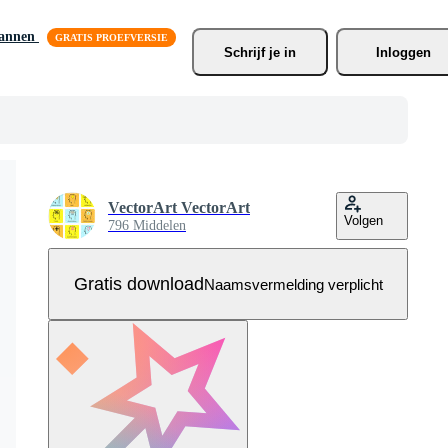
lannen
Schrijf je
 in
Inloggen
VectorArt VectorArt
Volgen
796 Middelen
Gratis download
Naamsvermelding verplicht