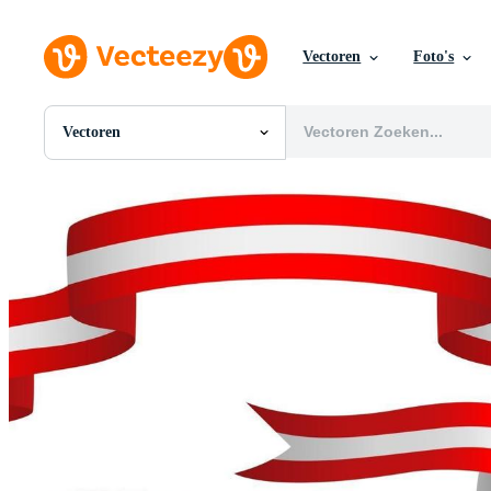
Vectoren
Foto's
Vectoren
Alle Afbeeldingen
Foto's
PNGs
PSDs
SVGs
Sjablonen
Vectoren
Videos
Motion graphics
Redactionele Afbeeldingen
Redactionele Evenementen