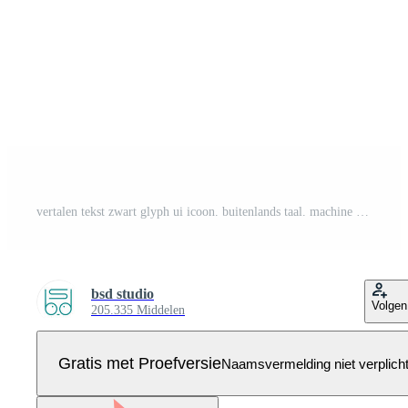
vertalen tekst zwart glyph ui icoon. buitenlands taal. machine vertaling. gebruiker koppel ontwerp. silhouet symbool Aan wit ruimte. solide pictogram voor web, mobiel. geïsoleerd vector illustratie Pro Vector
bsd studio
Volgen
205.335 Middelen
Gratis met Proefversie
Naamsvermelding niet verplich