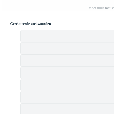
mooi muis met sc
Gerelateerde zoekwoorden