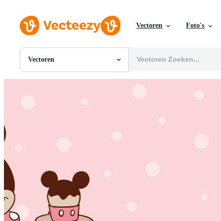
Vectoren
Foto's
Vectoren
Alle Afbeeldingen
Foto's
PNGs
PSDs
SVGs
Sjablonen
Vectoren
Videos
Motion graphics
Redactionele Afbeeldingen
Redactionele Evenementen