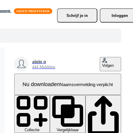
lannen
Schrijf je
 in
Inloggen
ainin n
Volgen
444 Middelen
Nu downloaden
Naamsvermelding verplicht
Collectie
Vergelijkbaar