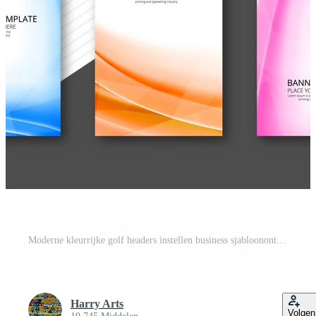
Moderne kleurrijke golf headers instellen business sjabloonontwerp Gratis Vector
Harry Arts
Volgen