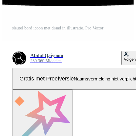
sleutel bord icoon met draad in illustratie. Pro Vector
Abdul Qaiyoom
Volgen
230.360 Middelen
Gratis met Proefversie
Naamsvermelding niet verplich