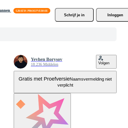
lannen
Schrijf je
 in
Inloggen
Yevhen Borysov
Volgen
18.236 Middelen
Gratis met Proefversie
Naamsvermelding niet
verplicht