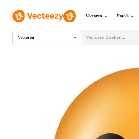
Vectoren
Foto's
Vectoren
Alle Afbeeldingen
Foto's
PNGs
PSDs
SVGs
Sjablonen
Vectoren
Videos
Motion graphics
Redactionele Afbeeldingen
Redactionele Evenementen