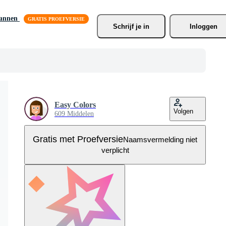
lannen
Schrijf je
 in
Inloggen
Easy Colors
Volgen
609 Middelen
Gratis met Proefversie
Naamsvermelding niet
verplicht