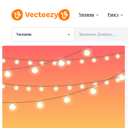
Vectoren
Foto's
Vectoren
Alle Afbeeldingen
Foto's
PNGs
PSDs
SVGs
Sjablonen
Vectoren
Videos
Motion graphics
Redactionele Afbeeldingen
Redactionele Evenementen