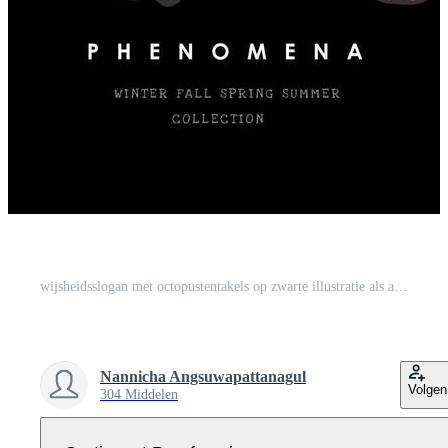
wijsheidsslogan met octopustentakels op zwarte illustratie als achtergrond Pro Vector
Nannicha Angsuwapattanagul
Volgen
304 Middelen