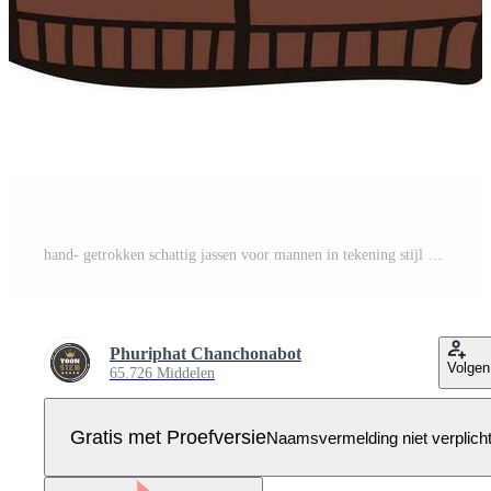
hand- getrokken schattig jassen voor mannen in tekening stijl Pro Vector
Phuriphat Chanchonabot
Volgen
65.726 Middelen
Gratis met Proefversie
Naamsvermelding niet verplich