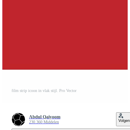
film strip icoon in vlak stijl. Pro Vector
Abdul Qaiyoom
Volgen
230.360 Middelen