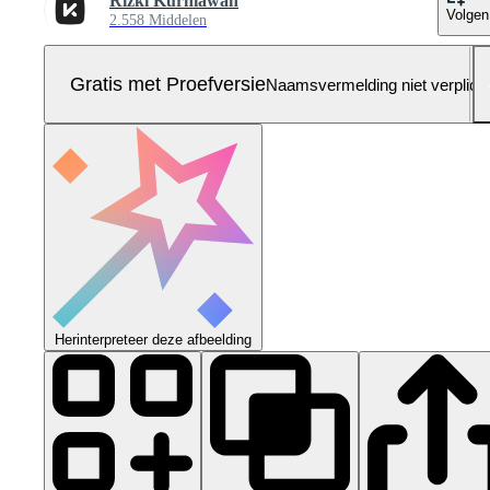
Rizki Kurniawan
Volgen
2.558 Middelen
Gratis met Proefversie
Naamsvermelding niet verplich
Herinterpreteer deze afbeelding