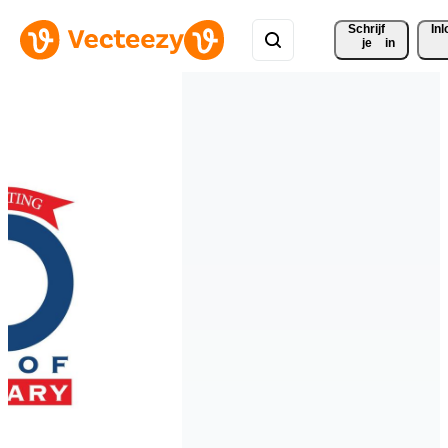
Schrijf 
In
je
in