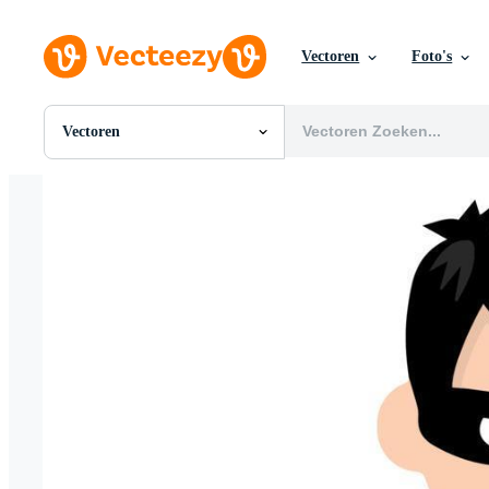
Vectoren
Foto's
Vectoren
Alle Afbeeldingen
Foto's
PNGs
PSDs
SVGs
Sjablonen
Vectoren
Videos
Motion graphics
Redactionele Afbeeldingen
Redactionele Evenementen