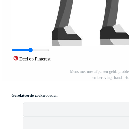
Deel op Pinterest
Mens met mes afpersen geld. problee
en beroving. hand- Ho
Gerelateerde zoekwoorden