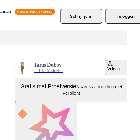
lannen
Schrijf je
 in
Inloggen
Taras Dubov
Volgen
11.843 Middelen
Gratis met Proefversie
Naamsvermelding niet
verplicht