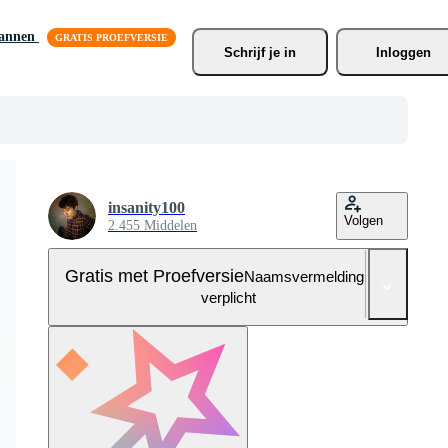
lannen
Schrijf je
 in
Inloggen
insanity100
Volgen
2.455 Middelen
Gratis met Proefversie
Naamsvermelding niet
verplicht