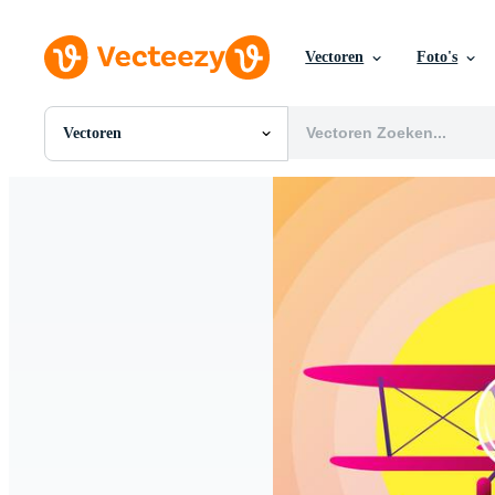
Vectoren
Foto's
Vectoren
Alle Afbeeldingen
Foto's
PNGs
PSDs
SVGs
Sjablonen
Vectoren
Videos
Motion graphics
Redactionele Afbeeldingen
Redactionele Evenementen