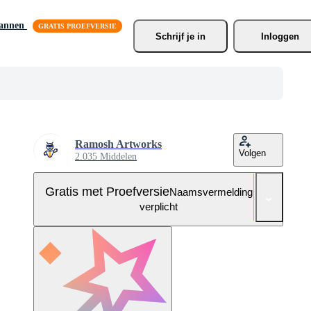
lannen
Schrijf je
 in
Inloggen
Ramosh Artworks
Volgen
2.035 Middelen
Gratis met Proefversie
Naamsvermelding niet
verplicht