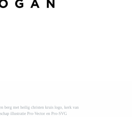
en berg met heilig christen kruis logo, kerk van
dschap illustratie Pro-Vector en Pro-SVG