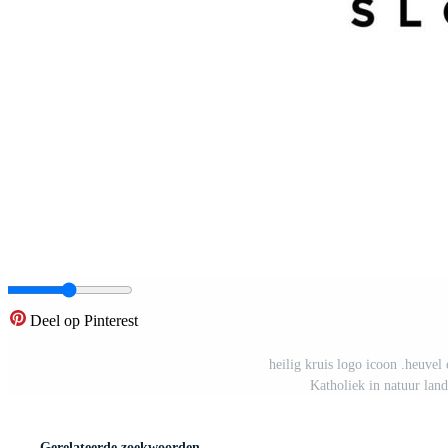
Deel op Pinterest
heilig kruis logo icoon .heuvel 
Katholiek in natuur lan
Gerelateerde zoekwoorden