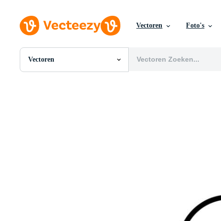
Vectoren
Foto's
Vectoren
Alle Afbeeldingen
Foto's
PNGs
PSDs
SVGs
Sjablonen
Vectoren
Videos
Motion graphics
Redactionele Afbeeldingen
Redactionele Evenementen