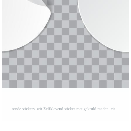
ronde stickers. wit Zelfklevend sticker met gekruld randen. circulaire papier notities, pellen kleverig etiketten, blanco cirkel tags vector mockup Pro Vector