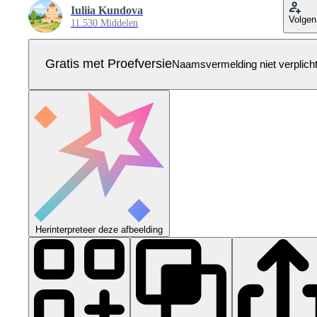
Iuliia Kundova
Volgen
11.530 Middelen
Gratis met Proefversie
Naamsvermelding niet verplich
Herinterpreteer deze afbeelding