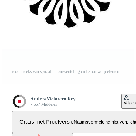
icoon reeks van spiraal en omwenteling cirkel ontwerp elementen. vlak vector illustratie Pro Vector
Andres Victorero Rey
Volgen
7.557 Middelen
Gratis met Proefversie
Naamsvermelding niet verplich