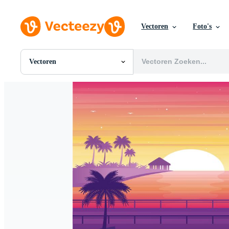
Vectoren
Foto's
Vectoren
Alle Afbeeldingen
Foto's
PNGs
PSDs
SVGs
Sjablonen
Vectoren
Videos
Motion graphics
Redactionele Afbeeldingen
Redactionele Evenementen