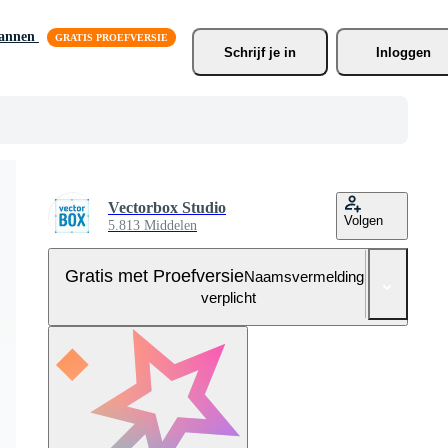
lannen
Schrijf je
 in
Inloggen
Vectorbox Studio
Volgen
5.813 Middelen
Gratis met Proefversie
Naamsvermelding niet
verplicht