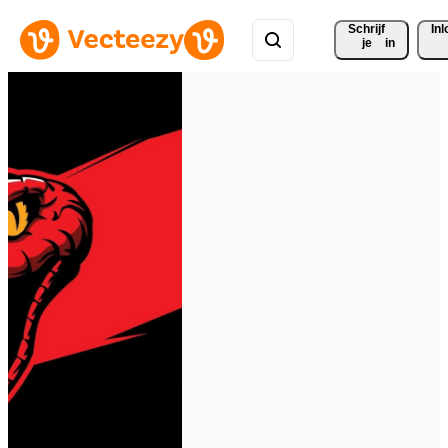
Schrijf 
In
je
in