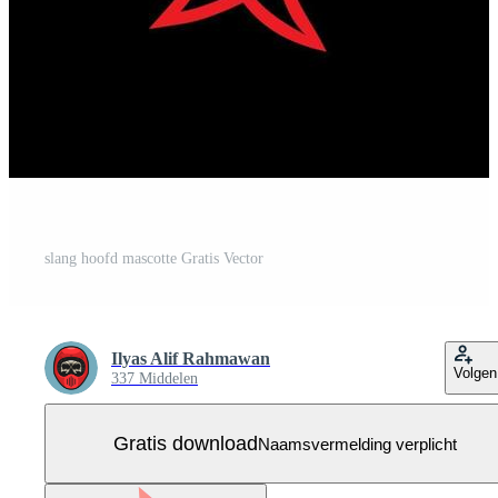
slang hoofd mascotte Gratis Vector
Ilyas Alif Rahmawan
Volgen
337 Middelen
Gratis download
Naamsvermelding verplicht