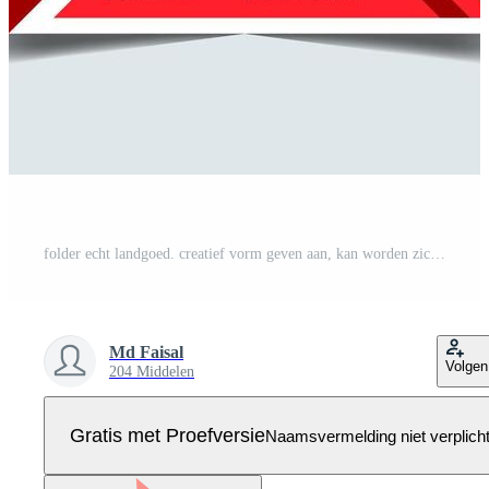
folder echt landgoed. creatief vorm geven aan, kan worden zich aanpassen naar brochure, vector sjabloon, jaar- rapport, tijdschrift, bedrijf presentatie, poster, minimaal brochure lay-out, folder, spandoek. Pro Vector
Md Faisal
Volgen
204 Middelen
Gratis met Proefversie
Naamsvermelding niet verplich