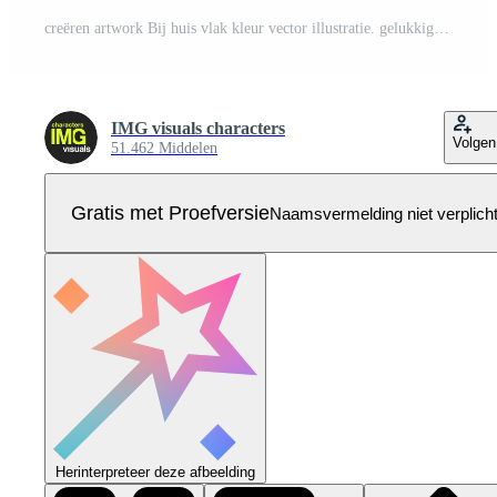
creëren artwork Bij huis vlak kleur vector illustratie. gelukkig vent kinderboerderij hond en schilderij Aan canvas. ten volle bewerkbare 2d gemakkelijk tekenfilm karakter met balkon en leven kamer interieur Aan achtergrond Pro Vector
IMG visuals characters
Volgen
51.462 Middelen
Gratis met Proefversie
Naamsvermelding niet verplich
Herinterpreteer deze afbeelding