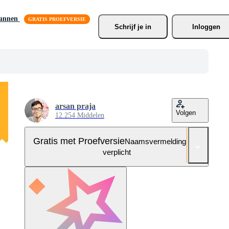
lannen
Schrijf je
 in
Inloggen
arsan praja
Volgen
12.254 Middelen
Gratis met Proefversie
Naamsvermelding niet
verplicht