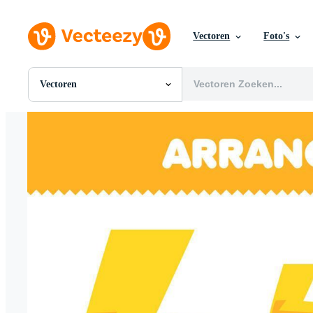
Vectoren
Foto's
Vectoren
Alle Afbeeldingen
Foto's
PNGs
PSDs
SVGs
Sjablonen
Vectoren
Videos
Motion graphics
Redactionele Afbeeldingen
Redactionele Evenementen