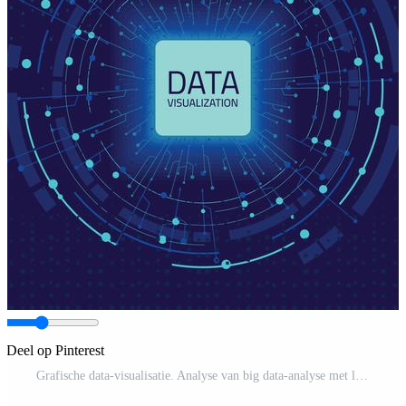
Deel op Pinterest
Grafische data-visualisatie. Analyse van big data-analyse met lijnen, stippen en pijlelementen Pro-Vector en Pro-SVG