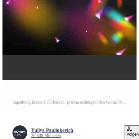
regenboog kristal licht balken, prisma achtergronden Gratis Vector
Yuliya Pauliukevich
Volgen
20.608 Middelen