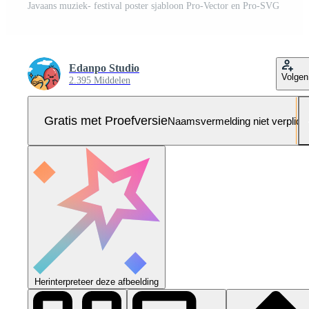
Javaans muziek- festival poster sjabloon Pro-Vector en Pro-SVG
Edanpo Studio
Volgen
2.395 Middelen
Gratis met Proefversie
Naamsvermelding niet verplich
Herinterpreteer deze afbeelding