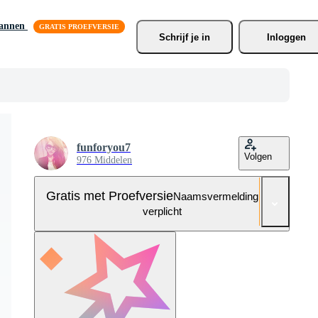
lannen
Schrijf je
 in
Inloggen
funforyou7
Volgen
976 Middelen
Gratis met Proefversie
Naamsvermelding niet
verplicht