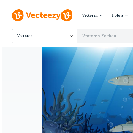
Vectoren
Foto's
Vectoren
Alle Afbeeldingen
Foto's
PNGs
PSDs
SVGs
Sjablonen
Vectoren
Videos
Motion graphics
Redactionele Afbeeldingen
Redactionele Evenementen