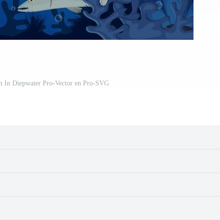
n In Diepwater Pro-Vector en Pro-SVG