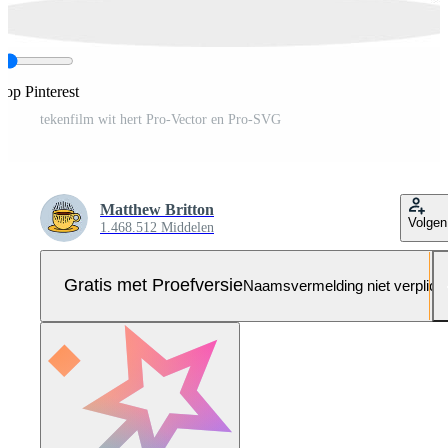
 op Pinterest
tekenfilm wit hert Pro-Vector en Pro-SVG
Matthew Britton
Volgen
1.468.512 Middelen
Gratis met Proefversie
Naamsvermelding niet verplich