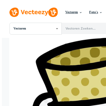
Vectoren
Foto's
Vectoren
Alle Afbeeldingen
Foto's
PNGs
PSDs
SVGs
Sjablonen
Vectoren
Videos
Motion graphics
Redactionele Afbeeldingen
Redactionele Evenementen