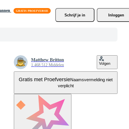
lannen
Schrijf je
 in
Inloggen
Matthew Britton
Volgen
1.468.512 Middelen
Gratis met Proefversie
Naamsvermelding niet
verplicht