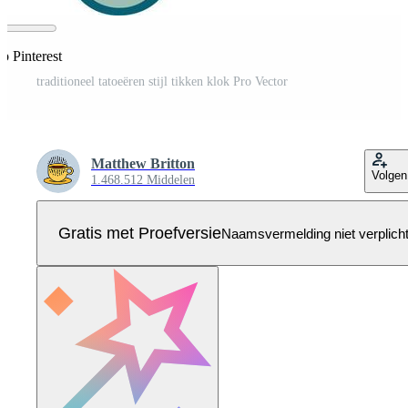
p Pinterest
traditioneel tatoeëren stijl tikken klok Pro Vector
Matthew Britton
Volgen
1.468.512 Middelen
Gratis met Proefversie
Naamsvermelding niet verplich