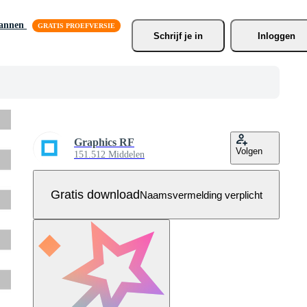
lannen
Schrijf je
 in
Inloggen
Graphics RF
Volgen
151.512 Middelen
Gratis download
Naamsvermelding verplicht