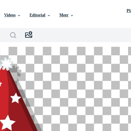
P
Videos
Editorial
Meer