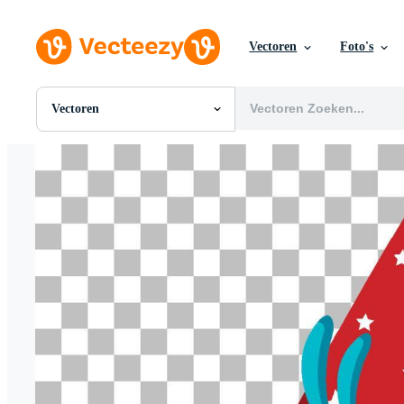
Vectoren
Foto's
Vectoren
Alle Afbeeldingen
Foto's
PNGs
PSDs
SVGs
Sjablonen
Vectoren
Videos
Motion graphics
Redactionele Afbeeldingen
Redactionele Evenementen